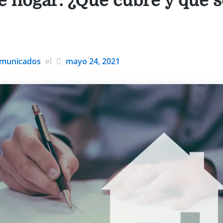
e hogar: ¿Qué cubre y qué 
municados
el
mayo 24, 2021