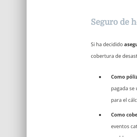
Seguro de h
Si ha decidido
asegu
cobertura de desast
Como póliz
pagada se u
para el cál
Como cobe
eventos cat