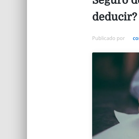
Seguro d
deducir?
Publicado por
co