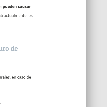
n pueden causar
ntractualmente los
uro de
rales, en caso de
.