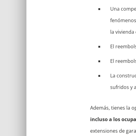
Una compen
fenómenos 
la vivienda
El reembol
El reembol
La construc
sufridos y 
Además, tienes la 
incluso a los ocup
extensiones de gara