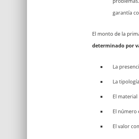
problemas. 
garantía co
El monto de la prim
determinado por va
La presenci
La tipologí
El material
El número 
El valor co