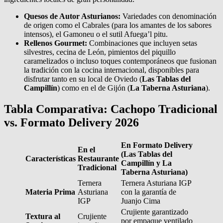
Quesos de Autor Asturianos:
Variedades con denominación
de origen como el Cabrales (para los amantes de los sabores
intensos), el Gamoneu o el sutil Afuega’l pitu.
Rellenos Gourmet:
Combinaciones que incluyen setas
silvestres, cecina de León, pimientos del piquillo
caramelizados o incluso toques contemporáneos que fusionan
la tradición con la cocina internacional, disponibles para
disfrutar tanto en su local de Oviedo (
Las Tablas del
Campillín
) como en el de Gijón (
La Taberna Asturiana
).
Tabla Comparativa: Cachopo Tradicional
vs. Formato Delivery 2026
En Formato Delivery
En el
(Las Tablas del
Características
Restaurante
Campillín y La
Tradicional
Taberna Asturiana)
Ternera
Ternera Asturiana IGP
Materia Prima
Asturiana
con la garantía de
IGP
Juanjo Cima
Crujiente garantizado
Textura al
Crujiente
por empaque ventilado