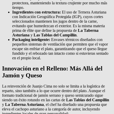
protectora, manteniendo la textura crujiente por mucho más
tiempo.
Ingredientes con estructura:
El uso de Ternera Asturiana
con Indicación Geográfica Protegida (IGP), cuyos cortes
seleccionados mantienen los jugos dentro de la carne,
evitando que humedezcan el exterior. Es la misma materia
prima de élite que define la propuesta de
La Taberna
Asturiana
y
Las Tablas del Campillín
.
Packaging inteligente:
Envases térmicos diseñados con
pequeños sistemas de ventilación que permiten que el vapor
escape sin enfriar el plato, garantizando que el queso llegue
fundido y el rebozado tan intacto como si estuvieras sentado
en el propio local.
Innovación en el Relleno: Más Allá del
Jamón y Queso
La reinvención de Juanjo Cima no solo se limita a la logística de
reparto, sino también a lo que ocurre dentro del plato. Aunque el
formato tradicional de jamón serrano y queso semicurado sigue
siendo un éxito rotundo en las cartas de
Las Tablas del Campillín
y
La Taberna Asturiana
, el chef ha diseñado una propuesta que
eleva el cachopo asturiano a la categoría de autor, incluyendo
ingredientes locales de gran personalidad: