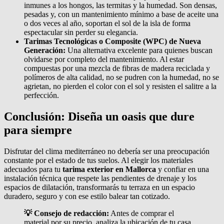
inmunes a los hongos, las termitas y la humedad. Son densas,
pesadas y, con un mantenimiento mínimo a base de aceite una
o dos veces al año, soportan el sol de la isla de forma
espectacular sin perder su elegancia.
Tarimas Tecnológicas o Composite (WPC) de Nueva
Generación:
Una alternativa excelente para quienes buscan
olvidarse por completo del mantenimiento. Al estar
compuestas por una mezcla de fibras de madera reciclada y
polímeros de alta calidad, no se pudren con la humedad, no se
agrietan, no pierden el color con el sol y resisten el salitre a la
perfección.
Conclusión: Diseña un oasis que dure
para siempre
Disfrutar del clima mediterráneo no debería ser una preocupación
constante por el estado de tus suelos. Al elegir los materiales
adecuados para tu
tarima exterior en Mallorca
y confiar en una
instalación técnica que respete las pendientes de drenaje y los
espacios de dilatación, transformarás tu terraza en un espacio
duradero, seguro y con ese estilo balear tan cotizado.
💡 Consejo de redacción:
Antes de comprar el
material por su precio, analiza la ubicación de tu casa.