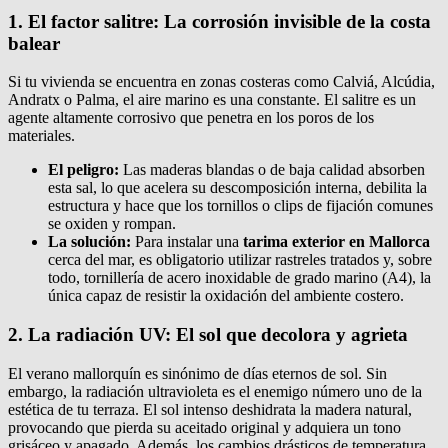
1. El factor salitre: La corrosión invisible de la costa
balear
Si tu vivienda se encuentra en zonas costeras como Calviá, Alcúdia,
Andratx o Palma, el aire marino es una constante. El salitre es un
agente altamente corrosivo que penetra en los poros de los
materiales.
El peligro:
Las maderas blandas o de baja calidad absorben
esta sal, lo que acelera su descomposición interna, debilita la
estructura y hace que los tornillos o clips de fijación comunes
se oxiden y rompan.
La solución:
Para instalar una
tarima exterior en Mallorca
cerca del mar, es obligatorio utilizar rastreles tratados y, sobre
todo, tornillería de acero inoxidable de grado marino (A4), la
única capaz de resistir la oxidación del ambiente costero.
2. La radiación UV: El sol que decolora y agrieta
El verano mallorquín es sinónimo de días eternos de sol. Sin
embargo, la radiación ultravioleta es el enemigo número uno de la
estética de tu terraza. El sol intenso deshidrata la madera natural,
provocando que pierda su aceitado original y adquiera un tono
grisáceo y apagado. Además, los cambios drásticos de temperatura