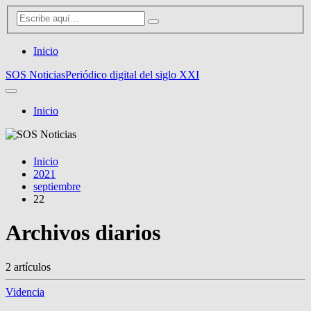
Inicio
SOS Noticias
Periódico digital del siglo XXI
Inicio
Inicio
2021
septiembre
22
Archivos diarios
2 artículos
Videncia