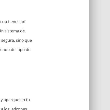
Si no tienes un
Un sistema de
á segura, sino que
endo del tipo de
o y aparque en tu
a los ladrones.