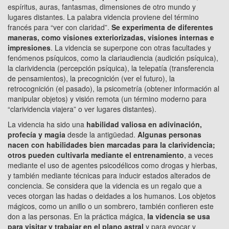
espíritus, auras, fantasmas, dimensiones de otro mundo y
lugares distantes. La palabra videncia proviene del término
francés para “ver con claridad”.
Se experimenta de diferentes
maneras, como visiones exteriorizadas, visiones internas e
impresiones
. La videncia se superpone con otras facultades y
fenómenos psíquicos, como la clariaudiencia (audición psíquica),
la clarividencia (percepción psíquica), la telepatía (transferencia
de pensamientos), la precognición (ver el futuro), la
retrocognición (el pasado), la psicometría (obtener información al
manipular objetos) y visión remota (un término moderno para
“clarividencia viajera” o ver lugares distantes).
La videncia ha sido una
habilidad valiosa en adivinación,
profecía y magia
desde la antigüedad.
Algunas personas
nacen con habilidades bien marcadas para la clarividencia;
otros pueden cultivarla mediante el entrenamiento
, a veces
mediante el uso de agentes psicodélicos como drogas y hierbas,
y también mediante técnicas para inducir estados alterados de
conciencia. Se considera que la videncia es un regalo que a
veces otorgan las hadas o deidades a los humanos. Los objetos
mágicos, como un anillo o un sombrero, también confieren este
don a las personas. En la práctica mágica,
la videncia se usa
para visitar y trabajar en el plano astral
y para evocar y