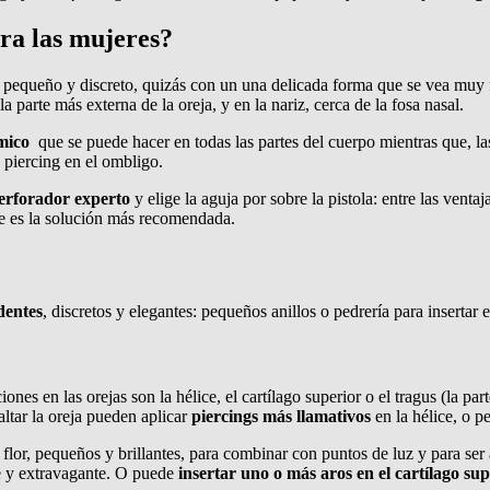
ara las mujeres?
pequeño y discreto, quizás con un una delicada forma que se vea muy 
la parte más externa de la oreja, y en la nariz, cerca de la fosa nasal.
mico
que se puede hacer en todas las partes del cuerpo mientras que, la
al piercing en el ombligo.
perforador experto
y elige la aguja por sobre la pistola: entre las vent
nte es la solución más recomendada.
dentes
, discretos y elegantes: pequeños anillos o pedrería para insertar 
ciones en las orejas son la hélice, el cartílago superior o el tragus (la p
ltar la oreja pueden aplicar
piercings más llamativos
en la hélice, o 
flor, pequeños y brillantes, para combinar con puntos de luz y para ser a
nte y extravagante. O puede
insertar uno o más aros en el cartílago sup