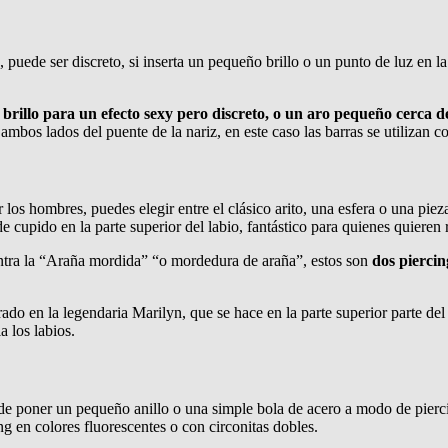
, puede ser discreto, si inserta un pequeño brillo o un punto de luz en l
brillo para un efecto sexy pero discreto, o un aro pequeño cerca de
 ambos lados del puente de la nariz, en este caso las barras se utilizan 
 los hombres, puedes elegir entre el clásico arito, una esfera o una pie
de cupido en la parte superior del labio, fantástico para quienes quieren r
uentra la “Araña mordida” “o mordedura de araña”, estos son
dos piercin
rado en la legendaria Marilyn, que se hace en la parte superior parte de
a los labios.
ede poner un pequeño anillo o una simple bola de acero a modo de pierc
ng en colores fluorescentes o con circonitas dobles.