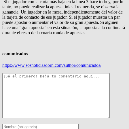
Si el jugador con la carta más baja en la línea 3 hace todo y, por lo
tanto, no puede realizar la apuesta inicial requerida, se observa la
ganancia. Un jugador en la mesa, independientemente del valor de
la tarjeta de contacto de ese jugador. Si el jugador muestra un par,
puede apostar o aumentar el valor de su gran apuesta. Si alguien
hace una “gran apuesta” en esta situación, la apuesta alta continuará
durante el resto de la cuarta ronda de apuestas.
comunicados
https://www.sosnoticiasdorn.com/author/comunicados/