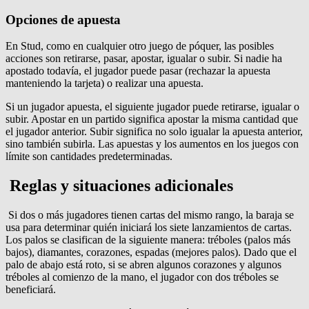
Opciones de apuesta
En Stud, como en cualquier otro juego de póquer, las posibles
acciones son retirarse, pasar, apostar, igualar o subir. Si nadie ha
apostado todavía, el jugador puede pasar (rechazar la apuesta
manteniendo la tarjeta) o realizar una apuesta.
Si un jugador apuesta, el siguiente jugador puede retirarse, igualar o
subir. Apostar en un partido significa apostar la misma cantidad que
el jugador anterior. Subir significa no solo igualar la apuesta anterior,
sino también subirla. Las apuestas y los aumentos en los juegos con
límite son cantidades predeterminadas.
Reglas y situaciones adicionales
Si dos o más jugadores tienen cartas del mismo rango, la baraja se
usa para determinar quién iniciará los siete lanzamientos de cartas.
Los palos se clasifican de la siguiente manera: tréboles (palos más
bajos), diamantes, corazones, espadas (mejores palos). Dado que el
palo de abajo está roto, si se abren algunos corazones y algunos
tréboles al comienzo de la mano, el jugador con dos tréboles se
beneficiará.