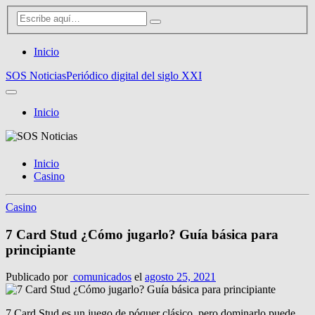
Inicio
SOS Noticias
Periódico digital del siglo XXI
Inicio
Inicio
Casino
Casino
7 Card Stud ¿Cómo jugarlo? Guía básica para
principiante
Publicado por
comunicados
el
agosto 25, 2021
7 Card Stud es un juego de póquer clásico, pero dominarlo puede